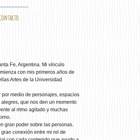
Contacto
nta Fe, Argentina. Mi vínculo 
comienza con mis primeros años de 
llas Artes de la Universidad 
r por medio de personajes, espacios 
, alegres, que nos den un momento 
rente al ritmo agitado y muchas 
orno.
n gran poder sobre las personas. 
gran conexión entre mi rol de 
cial con cada contenido que ayudo a 