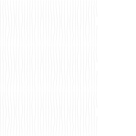
Pasapalarbas
Fábrica de escalofríos