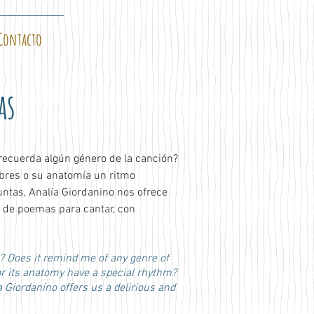
Contacto
as
recuerda algún género de la canción? 
res o su anatomía un ritmo 
untas, Analía Giordanino nos ofrece 
o de poemas para cantar, con 
? Does it remind me of any genre of
or its anatomy have a special rhythm?
 Giordanino offers us a delirious and