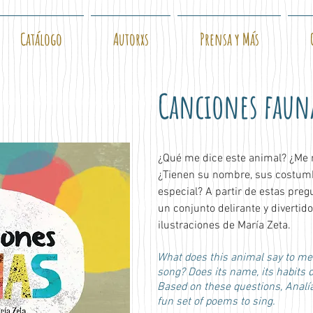
Catálogo
Autorxs
Prensa y Más
Canciones faun
¿Qué me dice este animal? ¿Me 
¿Tienen su nombre, sus costumb
especial? A partir de estas preg
un conjunto delirante y divertid
ilustraciones de María Zeta.
What does this animal say to me
song? Does its name, its habits 
Based on these questions, Analía
fun set of poems to sing.